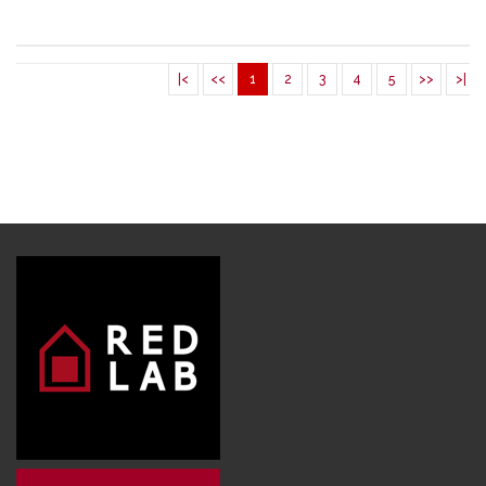
|<
<<
1
2
3
4
5
>>
>|