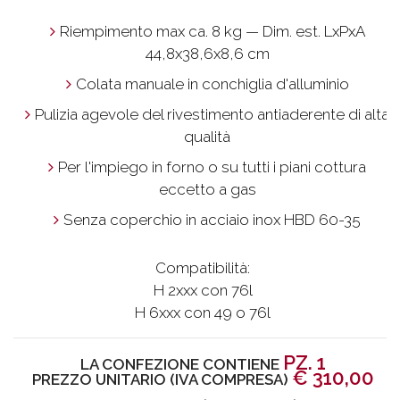
Riempimento max ca. 8 kg — Dim. est. LxPxA
44,8x38,6x8,6 cm
Colata manuale in conchiglia d'alluminio
Pulizia agevole del rivestimento antiaderente di alta
qualità
Per l'impiego in forno o su tutti i piani cottura
eccetto a gas
Senza coperchio in acciaio inox HBD 60-35
Compatibilità:
H 2xxx con 76l
H 6xxx con 49 o 76l
PZ. 1
LA CONFEZIONE CONTIENE
€
310,00
PREZZO UNITARIO (IVA COMPRESA)